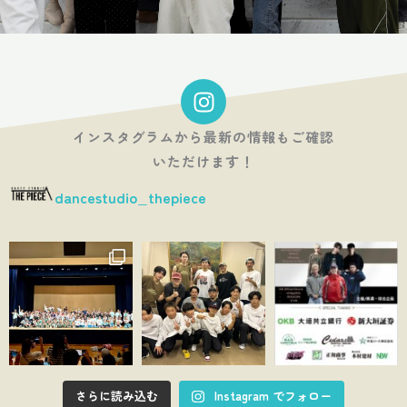
I
n
s
インスタグラムから最新の情報もご確認
t
いただけます！
a
dancestudio_thepiece
g
r
a
m
さらに読み込む
Instagram でフォロー