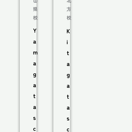
山
北
県
方
校
校
Y
K
a
i
m
t
a
a
g
g
a
a
t
t
a
a
s
s
c
c