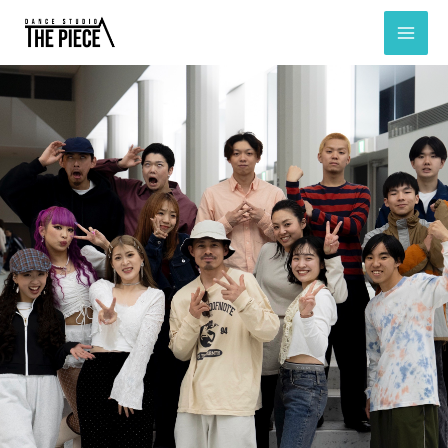
内
容
を
ス
キ
ッ
プ